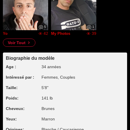
5
1
42
39
Yo
My Photos
Voir Tout
Biographie du modèle
Age :
34 années
Intéressé par :
Femmes, Couples
Taille:
5'8"
Poids:
141 lb
Cheveux:
Brunes
Yeux:
Marron
Origines:
Blanche / Caucasienne