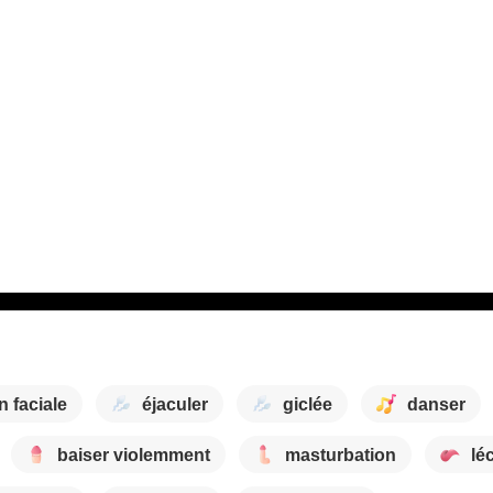
n faciale
éjaculer
giclée
danser
baiser violemment
masturbation
lé