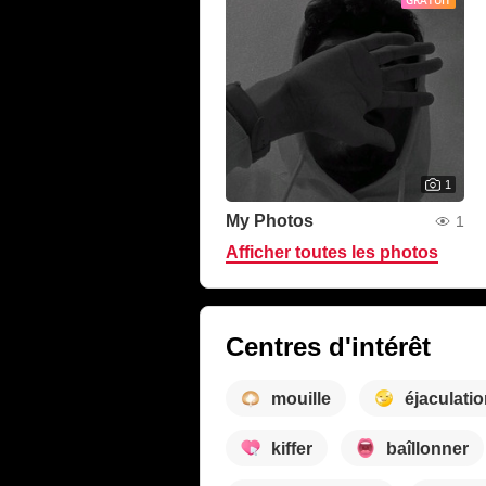
GRATUIT
1
My Photos
1
Afficher toutes les photos
Centres d'intérêt
mouille
éjaculatio
kiffer
baîllonner