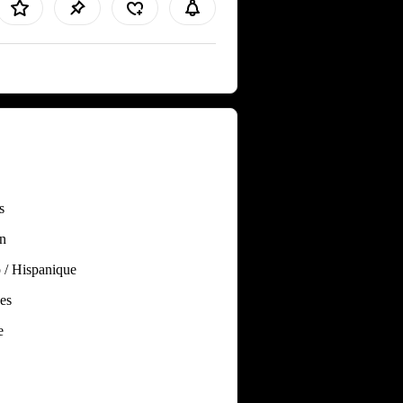
s
n
 / Hispanique
es
e