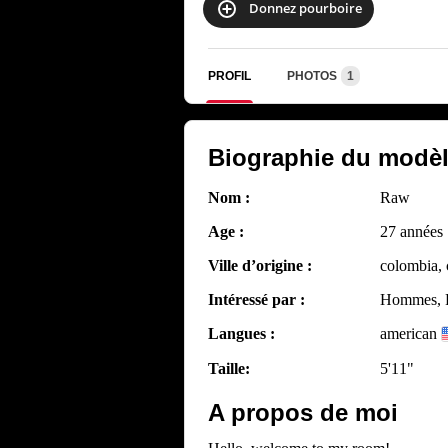
Donnez pourboire
PROFIL
PHOTOS
1
Biographie du modè
Nom :
Raw
Age :
27 années
Ville d’origine :
colombia, 
Intéressé par :
Hommes, F
Langues :
american
Taille:
5'11"
A propos de moi