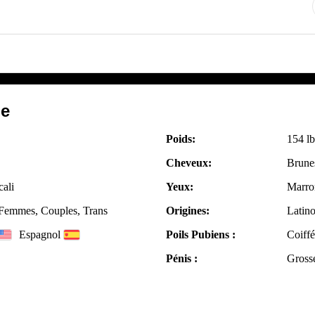
le
Poids:
154 lb
Cheveux:
Brune
cali
Yeux:
Marro
emmes, Couples, Trans
Origines:
Latino
Espagnol
Poils Pubiens :
Coiffé
Pénis :
Gross