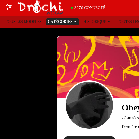
3076 CONNECTÉ
TOUS LES MODÈLES
CATÉGORIES
HISTORIQUE
TOUTES LE
Obe
27 années
Dernière 