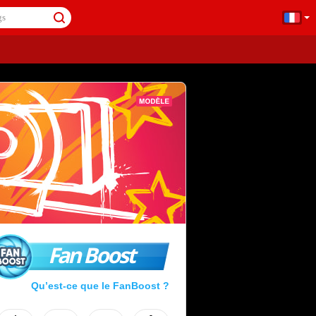
Fan Boost
Qu’est-ce que le FanBoost ?